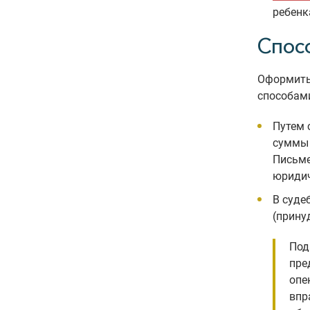
ребенк
Спос
Оформить
способам
Путем 
суммы 
Письме
юридич
В суде
(прину
Под
пре
опек
впр