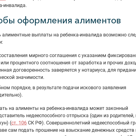
а-инвалида.
обы оформления алиментов
 алиментные выплаты на ребенка-инвалида возможно с
и:
составления мирного соглашения с указанием фиксирован
или процентного соотношения от заработка и прочих дохо
нная договоренность заверяется у нотариуса, для придан
еской значимости.
бном порядке, в результате подачи искового заявления
дительно).
ать на алименты на ребенка-инвалида может законный
дставитель недееспособного отпрыска (один из родителей,
ун) (
ст. 106
СК РФ). Совершеннолетний недееспособный г
аве сам подать прошение на взыскание денежных средств 