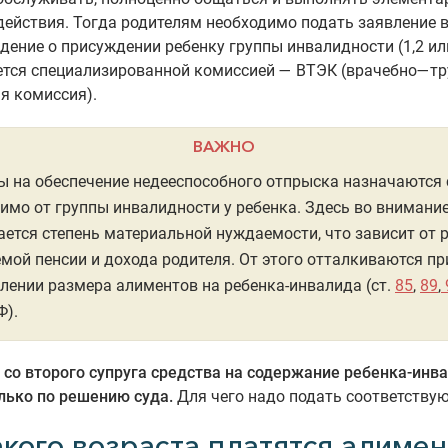
ействия. Тогда родителям необходимо подать заявление 
ение о присуждении ребенку группы инвалидности (1,2 или
ется специализированной комиссией — ВТЭК (врачебно—т
я комиссия).
ВАЖНО
 на обеспечение недееспособного отпрыска назначаются
имо от группы инвалидности у ребенка. Здесь во внимани
ется степень материальной нуждаемости, что зависит от 
мой пенсии и дохода родителя. От этого отталкиваются пр
лении размера алиментов на ребенка-инвалида (ст.
85
,
89
,
Ф).
со второго супруга средства на содержание ребенка-инв
лько по решению суда.
Для чего надо подать соответству
акого возраста платятся алиме