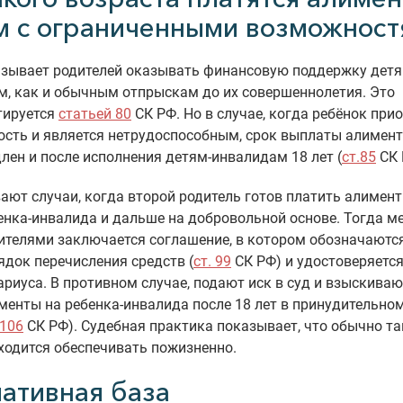
м с ограниченными возможност
язывает родителей оказывать финансовую поддержку детя
, как и обычным отпрыскам до их совершеннолетия. Это
тируется
статьей 80
СК РФ. Но в случае, когда ребёнок при
ость и является нетрудоспособным, срок выплаты алимен
лен и после исполнения детям-инвалидам 18 лет (
ст.85
СК 
ают случаи, когда второй родитель готов платить алимен
енка-инвалида и дальше на добровольной основе. Тогда м
ителями заключается соглашение, в котором обозначаютс
ядок перечисления средств (
ст. 99
СК РФ) и удостоверяется
ариуса. В противном случае, подают иск в суд и взыскиваю
менты на ребенка-инвалида после 18 лет в принудительно
 106
СК РФ). Судебная практика показывает, что обычно та
ходится обеспечивать пожизненно.
ативная база