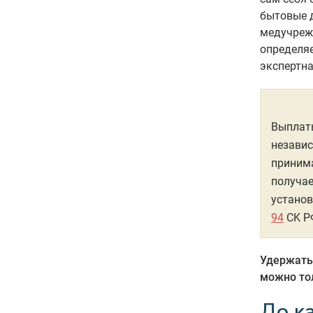
бытовые д
медучрежд
определя
экспертна
Выплаты
независ
принима
получае
установ
94
CK Р
Удержать 
можно то
До к