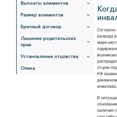
Выплаты алиментов
Когд
Размер алиментов
инва
Брачный договор
Согласно
разводе р
Лишение родительских
мере нест
прав
содержани
возникаю
Установление отцовства
распреде
отцом пор
Опека
РФ прави
денежном
инвалида
В ситуаци
основани
наличия с
сам себя