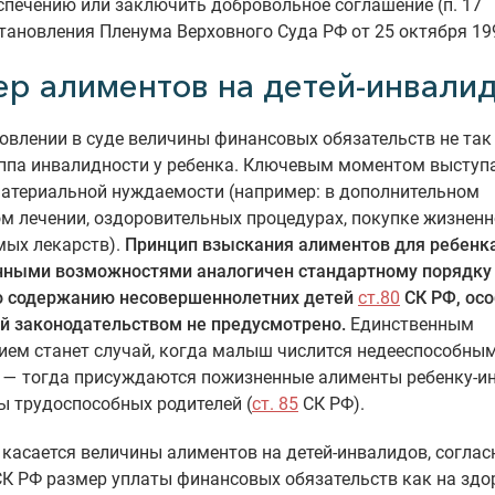
спечению или заключить добровольное соглашение (п. 17
тановления Пленума Верховного Суда РФ от 25 октября 19
ер алиментов на детей-инвали
овлении в суде величины финансовых обязательств не так
уппа инвалидности у ребенка. Ключевым моментом выступ
материальной нуждаемости (например: в дополнительном
м лечении, оздоровительных процедурах, покупке жизненн
мых лекарств).
Принцип взыскания алиментов для ребенка
нными возможностями аналогичен стандартному порядку
о содержанию несовершеннолетних детей
ст.80
СК РФ, ос
й законодательством не предусмотрено.
Единственным
ем станет случай, когда малыш числится недееспособным
 — тогда присуждаются пожизненные алименты ребенку-и
ы трудоспособных родителей (
ст. 85
СК РФ).
 касается величины алиментов на детей-инвалидов, согла
К РФ размер уплаты финансовых обязательств как на здо