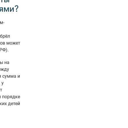
ями?
м-
обрёл
тов может
РФ).
ты на
ежду
я сумма и
 у
т
м порядке
ких детей