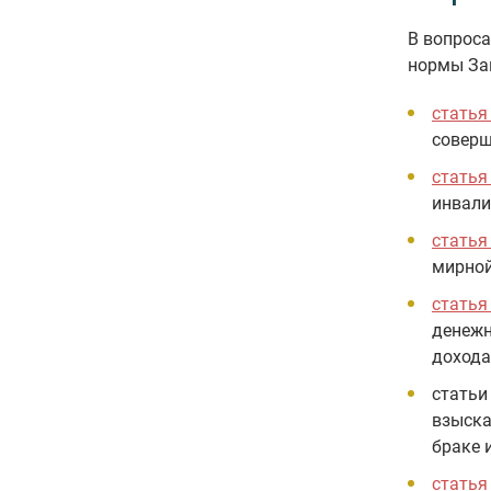
В вопроса
нормы За
статья
соверш
статья
инвали
статья
мирной
статья
денежн
дохода
стать
взыска
браке 
статья