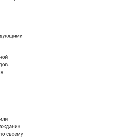
ледующими
ной
дов.
ия
 или
ражданин
по своему