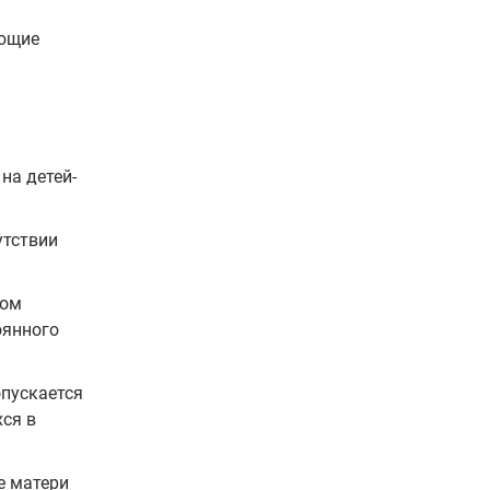
ующие
на детей-
утствии
дом
оянного
опускается
хся в
е матери