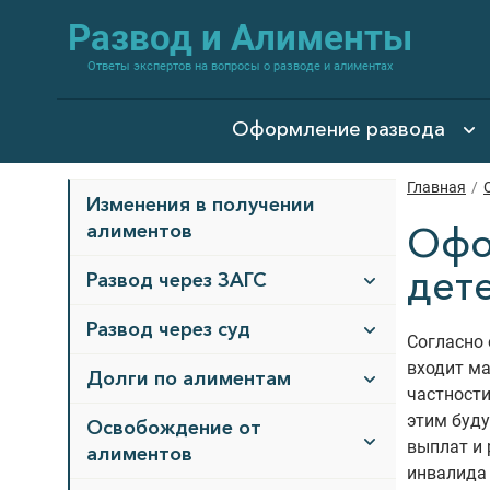
Развод и Алименты
Ответы экспертов на вопросы о разводе и алиментах
Оформление развода
Главная
/
Изменения в получении
алиментов
Офо
дет
Развод через ЗАГС
Развод через суд
Согласно
входит ма
Долги по алиментам
частности
этим буду
Освобождение от
выплат и 
алиментов
инвалида 