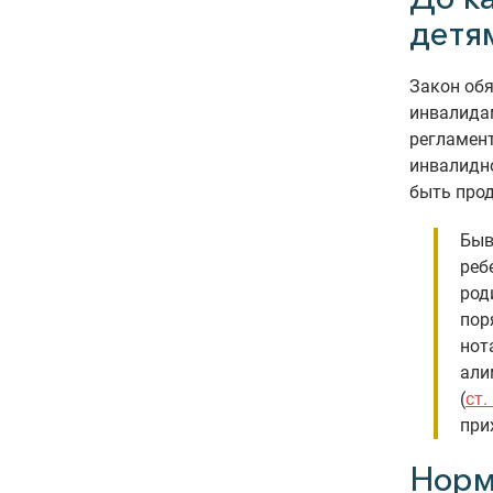
детя
Закон об
инвалидам
регламен
инвалидн
быть прод
Быв
реб
род
пор
нот
али
(
ст.
при
Норм