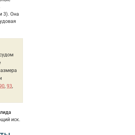
в
 3). Она
рудовая
 судом
е
размера
и
90
,
93
,
алида
ющий иск.
нты