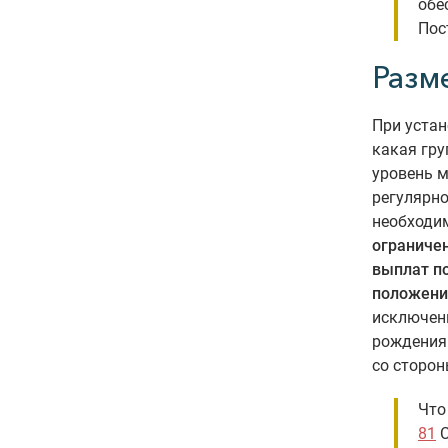
обе
Пос
Разм
При устан
какая гр
уровень 
регулярно
необходи
ограниче
выплат п
положени
исключени
рождения
со сторон
Что
81
С