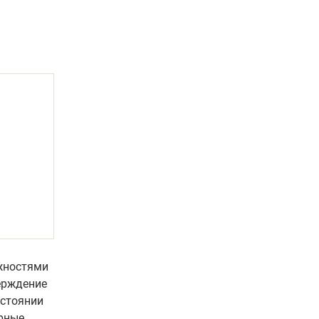
ожностями
ерждение
остоянии
арные