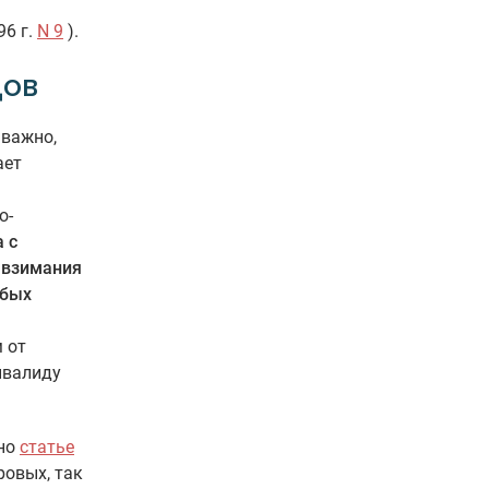
96 г.
N 9
).
дов
 важно,
ает
о-
 с
 взимания
обых
 от
нвалиду
сно
статье
ровых, так