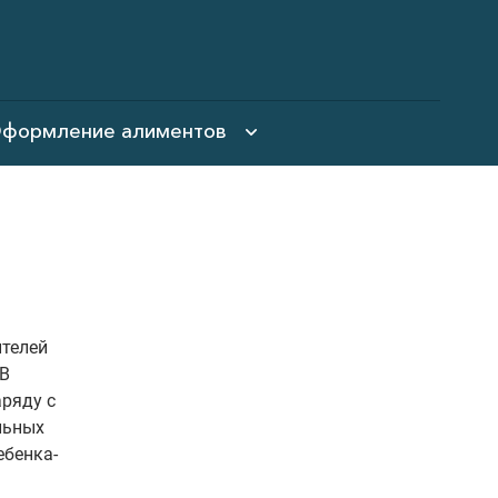
формление алиментов
ителей
 В
аряду с
льных
ебенка-