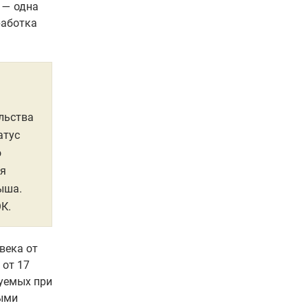
 — одна
работка
льства
атус
о
ия
лыша.
К.
века от
 от 17
зуемых при
ыми