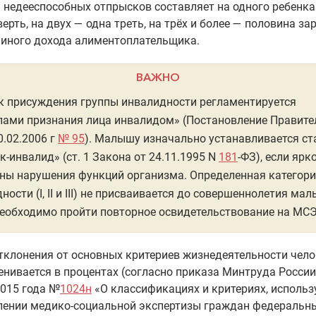
а недееспособных отпрысков составляет на одного ребенка
верть, на двух — одна треть, на трёх и более — половина за
 иного дохода алиментоплательщика.
ВАЖНО
 присуждения группы инвалидности регламентируется
ами признания лица инвалидом» (Постановление Правите
0.02.2006 г
№ 95
). Малышу изначально устанавливается ст
к-инвалид» (ст. 1 Закона от 24.11.1995 N
181
-ФЗ), если ярк
ны нарушения функций организма. Определенная категор
ности (I, II и III) не присваивается до совершеннолетия ма
еобходимо пройти повторное освидетельствование на МСЭ
тклонения от основных критериев жизнедеятельности чело
нивается в процентах (согласно приказа Минтруда России
2015 года №
1024н
«О классификациях и критериях, исполь
лении медико-социальной экспертизы граждан федеральн