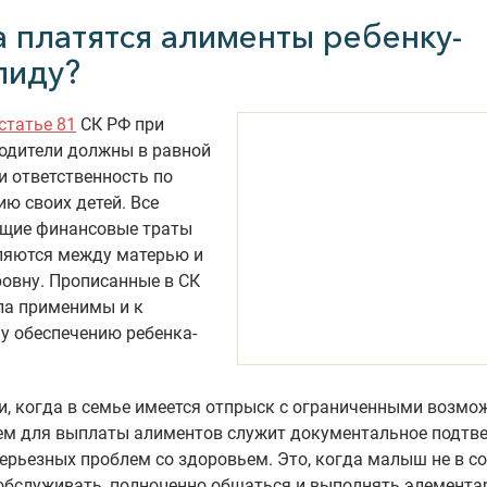
а платятся алименты ребенку-
лиду?
статье 81
СК РФ при
одители должны в равной
и ответственность по
ю своих детей. Все
щие финансовые траты
ляются между матерью и
овну. Прописанные в СК
ла применимы и к
у обеспечению ребенка-
.
и, когда в семье имеется отпрыск с ограниченными возм
ем для выплаты алиментов служит документальное подтв
ерьезных проблем со здоровьем. Это, когда малыш не в с
 обслуживать, полноценно общаться и выполнять элемент