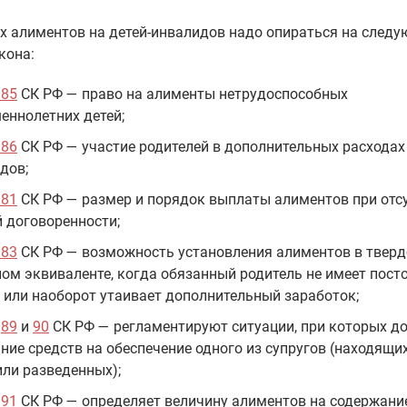
х алиментов на детей-инвалидов надо опираться на след
кона:
 85
СК РФ — право на алименты нетрудоспособных
еннолетних детей;
 86
СК РФ — участие родителей в дополнительных расходах 
дов;
 81
СК РФ — размер и порядок выплаты алиментов при отс
 договоренности;
 83
СК РФ — возможность установления алиментов в твер
ом эквиваленте, когда обязанный родитель не имеет пост
 или наоборот утаивает дополнительный заработок;
и
89
и
90
СК РФ — регламентируют ситуации, при которых д
ние средств на обеспечение одного из супругов (находящи
или разведенных);
 91
СК РФ — определяет величину алиментов на содержани