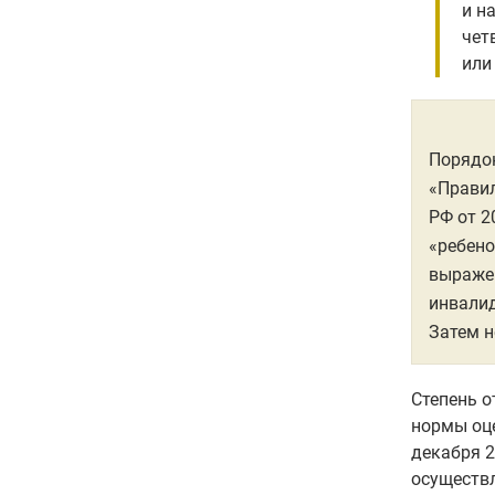
и н
чет
или
Порядок
«Правил
РФ от 2
«ребено
выраже
инвалид
Затем н
Степень о
нормы оце
декабря 
осуществ