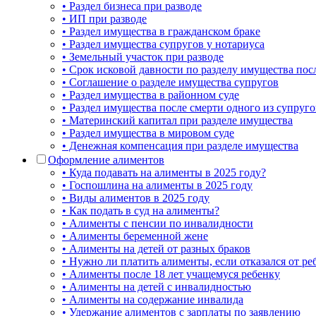
• Раздел бизнеса при разводе
• ИП при разводе
• Раздел имущества в гражданском браке
• Раздел имущества супругов у нотариуса
• Земельный участок при разводе
• Срок исковой давности по разделу имущества пос
• Соглашение о разделе имущества супругов
• Раздел имущества в районном суде
• Раздел имущества после смерти одного из супруго
• Материнский капитал при разделе имущества
• Раздел имущества в мировом суде
• Денежная компенсация при разделе имущества
Оформление алиментов
• Куда подавать на алименты в 2025 году?
• Госпошлина на алименты в 2025 году
• Виды алиментов в 2025 году
• Как подать в суд на алименты?
• Алименты с пенсии по инвалидности
• Алименты беременной жене
• Алименты на детей от разных браков
• Нужно ли платить алименты, если отказался от ре
• Алименты после 18 лет учащемуся ребенку
• Алименты на детей с инвалидностью
• Алименты на содержание инвалида
• Удержание алиментов с зарплаты по заявлению