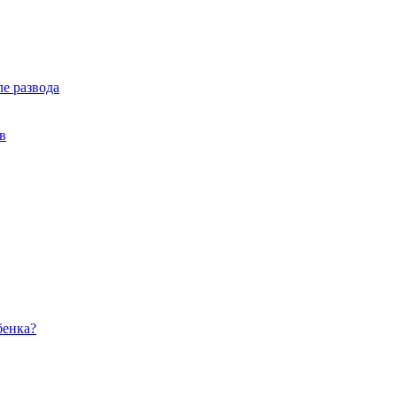
ле развода
в
бенка?