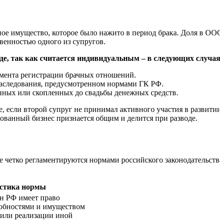
ное имущество, которое было нажито в период брака. Доля в О
твенностью одного из супругов.
де, так как считается индивидуальным – в следующих случая
омента регистрации брачных отношений.
 наследования, предусмотренном нормами ГК РФ.
нных или скопленных до свадьбы денежных средств.
, если второй супруг не принимал активного участия в развитии
ованный бизнес признается общим и делится при разводе.
е четко регламентируются нормами российского законодательств
стика нормы
н РФ имеет право
собностями и имуществом
 или реализации иной