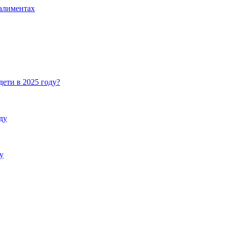
 алиментах
дети в 2025 году?
ду
у