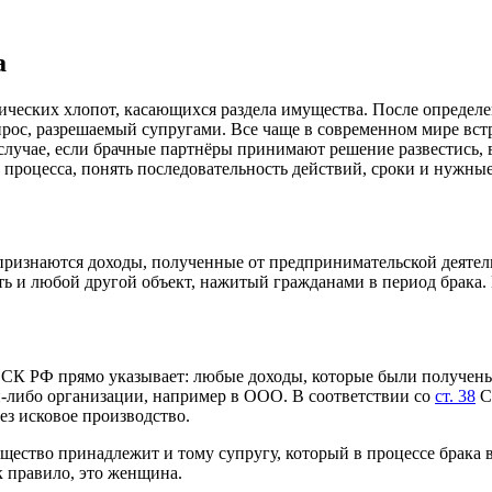
а
еских хлопот, касающихся раздела имущества. После определен
опрос, разрешаемый супругами. Все чаще в современном мире вст
случае, если брачные партнёры принимают решение развестись, 
го процесса, понять последовательность действий, сроки и нужн
изнаются доходы, полученные от предпринимательской деятельн
 и любой другой объект, нажитый гражданами в период брака. П
СК РФ прямо указывает: любые доходы, которые были получены 
й-либо организации, например в ООО. В соответствии со
ст. 38
СК
ез исковое производство.
щество принадлежит и тому супругу, который в процессе брака
 правило, это женщина.