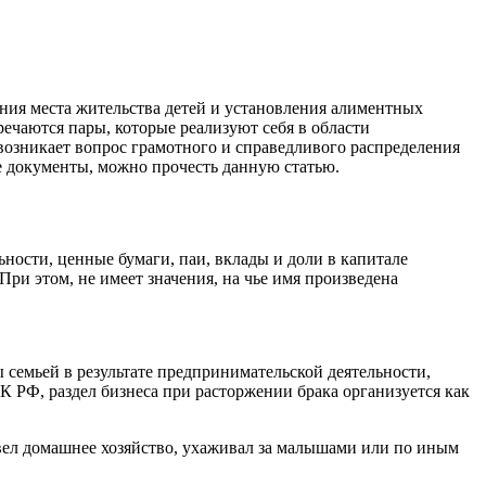
ия места жительства детей и установления алиментных
речаются пары, которые реализуют себя в области
возникает вопрос грамотного и справедливого распределения
ые документы, можно прочесть данную статью.
ости, ценные бумаги, паи, вклады и доли в капитале
ри этом, не имеет значения, на чье имя произведена
семьей в результате предпринимательской деятельности,
 РФ, раздел бизнеса при расторжении брака организуется как
 вел домашнее хозяйство, ухаживал за малышами или по иным