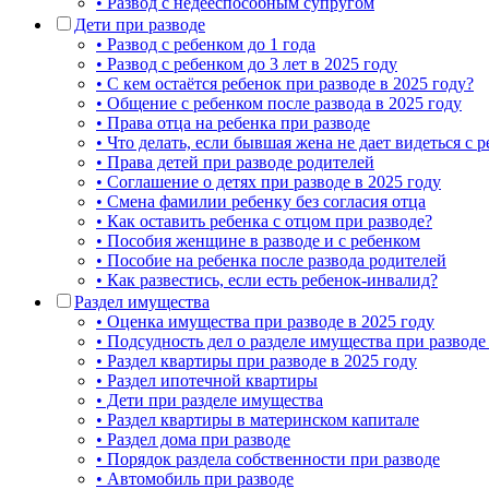
• Развод с недееспособным супругом
Дети при разводе
• Развод с ребенком до 1 года
• Развод с ребенком до 3 лет в 2025 году
• С кем остаётся ребенок при разводе в 2025 году?
• Общение с ребенком после развода в 2025 году
• Права отца на ребенка при разводе
• Что делать, если бывшая жена не дает видеться с 
• Права детей при разводе родителей
• Соглашение о детях при разводе в 2025 году
• Смена фамилии ребенку без согласия отца
• Как оставить ребенка с отцом при разводе?
• Пособия женщине в разводе и с ребенком
• Пособие на ребенка после развода родителей
• Как развестись, если есть ребенок-инвалид?
Раздел имущества
• Оценка имущества при разводе в 2025 году
• Подсудность дел о разделе имущества при разводе
• Раздел квартиры при разводе в 2025 году
• Раздел ипотечной квартиры
• Дети при разделе имущества
• Раздел квартиры в материнском капитале
• Раздел дома при разводе
• Порядок раздела собственности при разводе
• Автомобиль при разводе