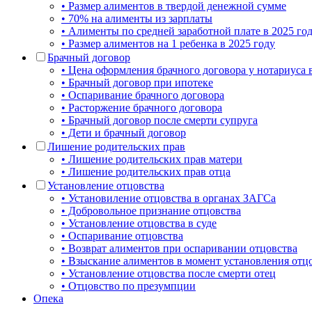
• Размер алиментов в твердой денежной сумме
• 70% на алименты из зарплаты
• Алименты по средней заработной плате в 2025 го
• Размер алиментов на 1 ребенка в 2025 году
Брачный договор
• Цена оформления брачного договора у нотариуса 
• Брачный договор при ипотеке
• Оспаривание брачного договора
• Расторжение брачного договора
• Брачный договор после смерти супруга
• Дети и брачный договор
Лишение родительских прав
• Лишение родительских прав матери
• Лишение родительских прав отца
Установление отцовства
• Установиление отцовства в органах ЗАГСа
• Добровольное признание отцовства
• Установление отцовства в суде
• Оспаривание отцовства
• Возврат алиментов при оспаривании отцовства
• Взыскание алиментов в момент установления отц
• Установление отцовства после смерти отец
• Отцовство по презумпции
Опека