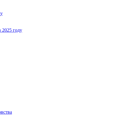
ду
в 2025 году
овства