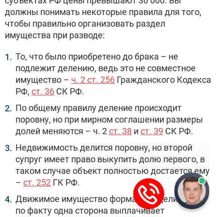
субъектах РФ цены превышают 30 000. Вы
должны понимать некоторые правила для того,
чтобы правильно организовать раздел
имущества при разводе:
То, что было приобретено до брака – не
подлежит делению, ведь это не совместное
имущество –
ч. 2 ст. 256
Гражданского Кодекса
РФ,
ст. 36
СК РФ.
По общему правилу деление происходит
поровну, но при мирном соглашении размеры
долей меняются – ч. 2
ст. 38
и
ст. 39
СК РФ.
Недвижимость делится поровну, но второй
супруг имеет право выкупить долю первого, в
таком случае объект полностью достается ему
–
ст. 252
ГК РФ.
Движимое имущество формально делится, но
по факту одна сторона выплачивает