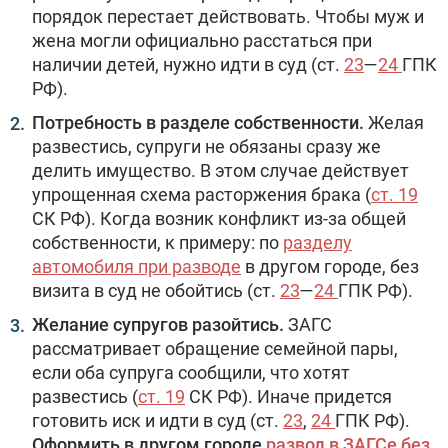
порядок перестает действовать. Чтобы муж и
жена могли официально расстаться при
наличии детей, нужно идти в суд (ст.
23
—
24
ГПК
РФ).
Потребность в разделе собственности.
Желая
развестись, супруги не обязаны сразу же
делить имущество. В этом случае действует
упрощенная схема расторжения брака (
ст. 19
СК РФ). Когда возник конфликт из-за общей
собственности, к примеру: по
разделу
автомобиля при разводе
в другом городе, без
визита в суд не обойтись (ст.
23
—
24
ГПК РФ).
Желание супругов разойтись.
ЗАГС
рассматривает обращение семейной пары,
если оба супруга сообщили, что хотят
развестись (
ст. 19
СК РФ). Иначе придется
готовить иск и идти в суд (ст.
23
,
24
ГПК РФ).
Оформить в другом городе
развод в ЗАГСе без