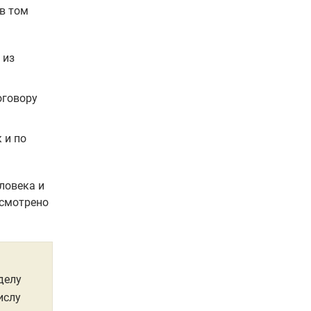
в том
 из
оговору
 и по
ловека и
усмотрено
делу
ислу