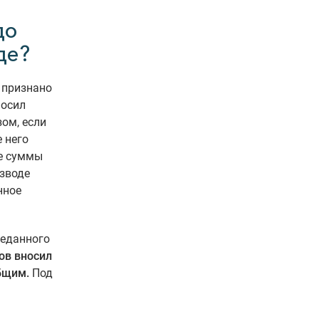
до
де?
 признано
носил
ом, если
 него
е суммы
зводе
нное
реданного
ов вносил
бщим.
Под