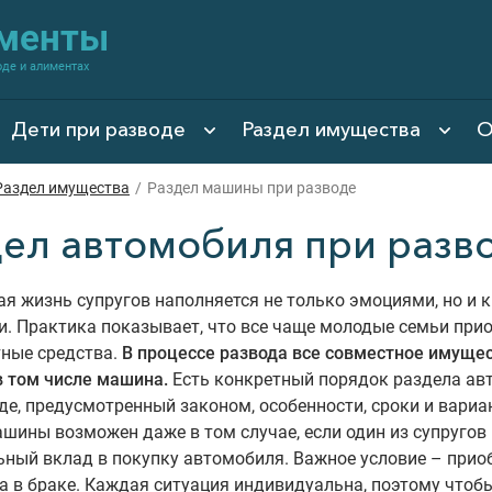
именты
оде и алиментах
Дети при разводе
Раздел имущества
О
Раздел имущества
/
Раздел машины при разводе
дел автомобиля при разв
я жизнь супругов наполняется не только эмоциями, но и
. Практика показывает, что все чаще молодые семьи при
тные средства.
В процессе развода все совместное имуще
в том числе машина.
Есть конкретный порядок раздела ав
де, предусмотренный законом, особенности, сроки и вариа
шины возможен даже в том случае, если один из супругов 
ный вклад в покупку автомобиля. Важное условие – прио
 в браке. Каждая ситуация индивидуальна, поэтому чтоб