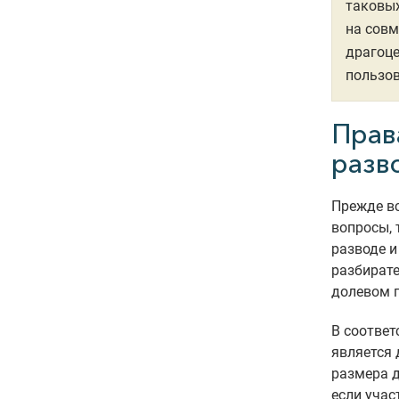
таковых
на совм
драгоце
пользов
Прав
разв
Прежде вс
вопросы, 
разводе и
разбирате
долевом 
В соответ
является 
размера д
если учас