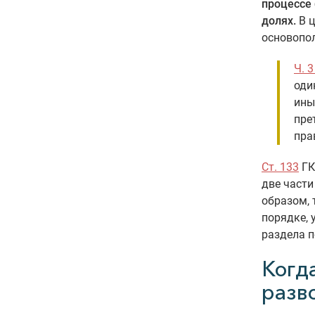
процессе
долях.
В ц
основопо
Ч. 3
оди
ины
пре
пра
Ст. 133
ГК
две части
образом, 
порядке,
раздела п
Когд
разв