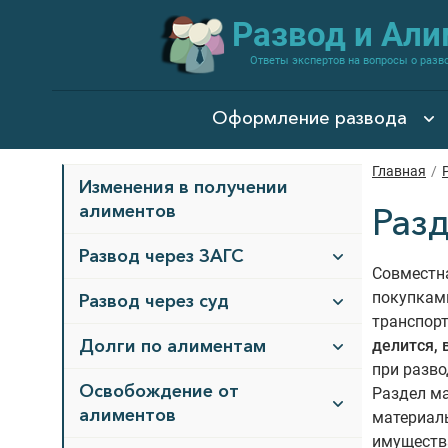
Развод и Ал
Ответы экспертов на вопросы о разв
Оформление развода
Главная
/
Изменения в получении
алиментов
Раз
Развод через ЗАГС
Совместна
покупками
Развод через суд
транспор
Долги по алиментам
делится, 
при разво
Освобождение от
Раздел ма
алиментов
материаль
имущества