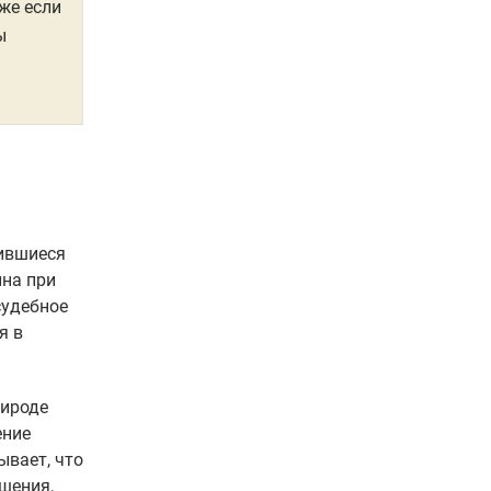
же если
ы
жившиеся
ина при
судебное
я в
рироде
ение
ывает, что
ашения,