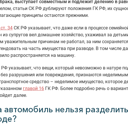
 брака, выступает совместным и подлежит делению в рав
елом, статьи СК РФ дублируют положения ГК РФ, их сущно
лагающие принципы остаются прежними.
 ст. 34
СК РФ указывает, что даже если в процессе семейно
н из супругов вел домашнее хозяйство, ухаживал за детьм
м уважительным причинам не работал, за ним сохраняетс
тендовать на часть имущества при разводе. В том числе д
вило распространяется на машину.
 РФ указывает, что вещи, который невозможно в натуре по
 без разрушения или повреждения, признаются неделимым
транспортное средство – неделимое имущество, которое д
 указанном
главой 16
ГК РФ. Более подробно речь о вариан
ойдет далее.
а автомобиль нельзя разделить
оде?