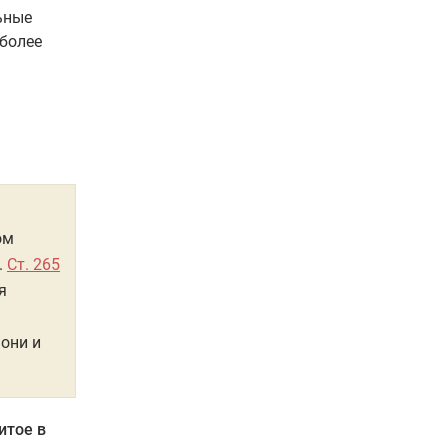
ьные
 более
ом
.
Ст. 265
я
 они и
итое в