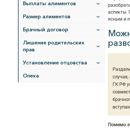
Выплаты алиментов
разобрать
аспекты. 
Размер алиментов
ясным и 
Брачный договор
Можн
разв
Лишение родительских
прав
Установление отцовства
Раздели
Опека
случае,
ГК РФ у
совмес
брачног
вступаю
Помимо э