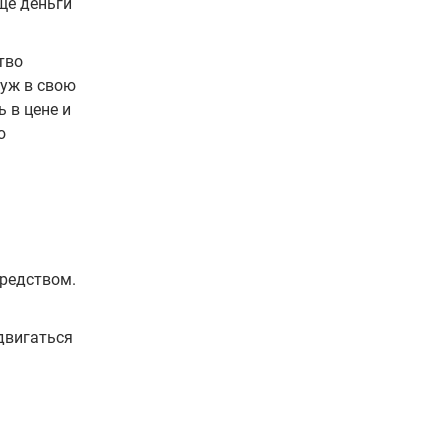
ще деньги
тво
Муж в свою
 в цене и
ю
средством.
двигаться