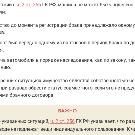
ствии с
ч. 2 ст. 256
ГК РФ, машина не может быть поделена 
ли:
тво до момента регистрации брака принадлежало одному
ов.
орт был передан одному из партнеров в период брака по д
я.
ча автомобиля в порядке наследования, как по закону, так
анию.
ренных ситуациях имущество является собственностью че
при разводе обрести статус совместного, если это не пред
ями брачного договора.
ВАЖНО
 указанных ситуаций,
ч. 2 ст. 256
ГК РФ указывает, что раз
воде не подлежат вещи индивидуального пользования. К ч