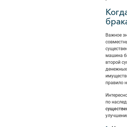
Когд
брак
Важное з
совместны
существен
машина бы
второй с
денежных
имуществ
правило 
Интересно
по наслед
существен
улучшени