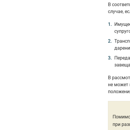
В соответ
случае, ес
Имущес
супруг
Трансп
дарени
Переда
завещ
В рассмот
не может 
положени
Помимо
при раз