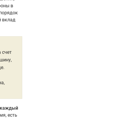
роны в
 порядок
й вклад
 счет
шину,
е.
а,
ь каждый
мя, есть