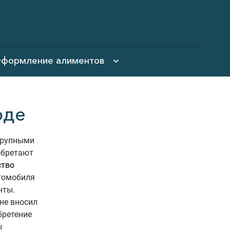
формление алиментов
оде
 крупными
обретают
ство
томобиля
нты.
не вносил
бретение
ы