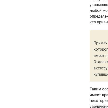
указывающ
любой мом
определен
кто привн
Примеч
которог
имеет п
Отделим
аксессу
купивше
Таким обр
имеет пра
некоторы
увеличени