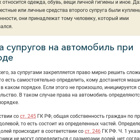
 относится одежда, обувь, вещи личной гигиены и иное. Да
естные или личные средства второго супруга были куплен
нности, они принадлежат тому человеку, который ими
ался.
а супругов на автомобиль при
оде
его, за супругами закрепляется право мирно решить сло
то есть самостоятельно определить, кому достанется маш
 в каком порядке. Если этого не произошло, инициируется 
льство. В таком случае права на автомобиль определяютс
порядке.
ствии со
ст. 245
ГК РФ, общая собственность граждан по п
долевой, то есть состоит из определенных частей. Определ
олей происходит в соответствии со
ст. 246
ГК РФ. Ч. 1 указ
тники не могут определиться с размерами долей, нет согл