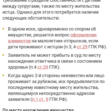
требование о разделе собственности с детьми
между супругами, также по месту жительства
истца. Однако для этого потребуется наличие
следующих обстоятельств:
В одном иске, одновременно со спором об
имуществе, решается вопрос
оформления
алиментов
на малолетних отпрысков, если
дети проживают с истцом (п.3, 4
ст.29
ГПК РФ).
Заявитель не может прибыть в суд по месту
нахождения ответчика в связи с состоянием
здоровья (п.4
ст.29
ГПК).
Когда адрес 2-й стороны неизвестен или лицо
проживает за рубежом, иск предъявляется по
последнему известному месту жительства,
являющемуся непосредственно адресом
заявителя (
п.1 ст. 9
ГПК РФ).
По месту нахождения имущества