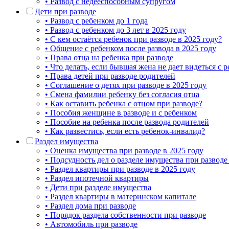
• Развод с недееспособным супругом
Дети при разводе
• Развод с ребенком до 1 года
• Развод с ребенком до 3 лет в 2025 году
• С кем остаётся ребенок при разводе в 2025 году?
• Общение с ребенком после развода в 2025 году
• Права отца на ребенка при разводе
• Что делать, если бывшая жена не дает видеться с 
• Права детей при разводе родителей
• Соглашение о детях при разводе в 2025 году
• Смена фамилии ребенку без согласия отца
• Как оставить ребенка с отцом при разводе?
• Пособия женщине в разводе и с ребенком
• Пособие на ребенка после развода родителей
• Как развестись, если есть ребенок-инвалид?
Раздел имущества
• Оценка имущества при разводе в 2025 году
• Подсудность дел о разделе имущества при разводе
• Раздел квартиры при разводе в 2025 году
• Раздел ипотечной квартиры
• Дети при разделе имущества
• Раздел квартиры в материнском капитале
• Раздел дома при разводе
• Порядок раздела собственности при разводе
• Автомобиль при разводе