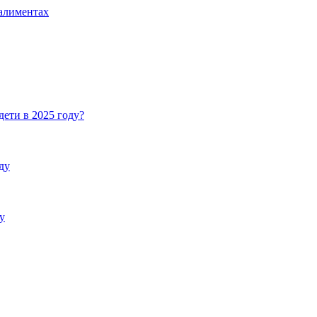
 алиментах
дети в 2025 году?
ду
у