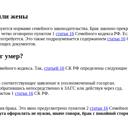
 или жены
ются нормами семейного законодательства. Брак законно прекра
о четко оговорено пунктом 1
статьи 16
Семейного кодекса РФ. Ес
 потребуется. Это также подразумевается содержанием
статьи 16
С
ующих документов.
г умер?
мейного кодекса. Так,
статьей 16
СК РФ определены следующие 
в соответствующее заявление в уполномоченный госорган.
обратившись непосредственно в ЗАГС или действуя через суд.
нктом 1
статьи 16
СК РФ.
ния брака. Это явно предусмотрено пунктом 2
статьи 16
Семейног
га оформлять не нужно, иначе говоря, брак с покойной стор