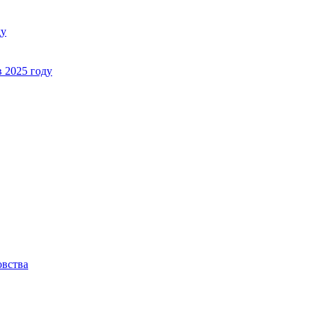
ду
в 2025 году
овства