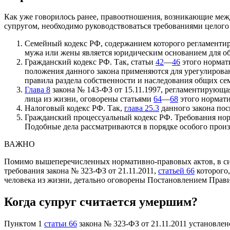
Как уже говорилось ранее, правоотношения, возникающие меж
супругом, необходимо руководствоваться требованиями целого
Семейный кодекс РФ, содержанием которого регламент
мужа или жены является юридическим основанием для об
Гражданский кодекс РФ. Так, статьи
42
—
46
этого нормат
положения данного закона применяются для урегулирован
правила раздела собственности и наследования общих се
Глава 8
закона № 143-ФЗ от 15.11.1997, регламентирующа
лица из жизни, оговорены статьями
64
—
68
этого нормати
Налоговый кодекс РФ. Так,
глава 25.3
данного закона по
Гражданский процессуальный кодекс РФ. Требования норм
Подобные дела рассматриваются в порядке особого прои
ВАЖНО
Помимо вышеперечисленных нормативно-правовых актов, в сит
требования закона № 323-ФЗ от 21.11.2011,
статьей 66
которого,
человека из жизни, детально оговорены Постановлением Пра
Когда супруг считается умершим?
Пунктом 1
статьи 66
закона № 323-ФЗ от 21.11.2011 установлен