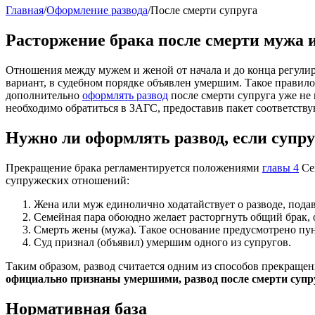
Главная
/
Оформление развода
/
После смерти супруга
Расторжение брака после смерти мужа
Отношения между мужем и женой от начала и до конца регулиру
вариант, в судебном порядке объявлен умершим. Такое правил
дополнительно
оформлять развод
после смерти супруга уже не
необходимо обратиться в ЗАГС, предоставив пакет соответств
Нужно ли оформлять развод, если супру
Прекращение брака регламентируется положениями
главы 4
Се
супружеских отношений:
Жена или муж единолично ходатайствует о разводе, пода
Семейная пара обоюдно желает расторгнуть общий брак, 
Смерть жены (мужа). Такое основание предусмотрено пу
Суд признал (объявил) умершим одного из супругов.
Таким образом, развод считается одним из способов прекраще
официально признаны умершими, развод после смерти супру
Нормативная база